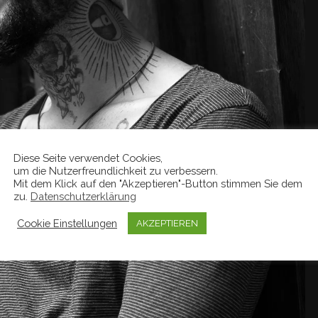
Diese Seite verwendet Cookies,
um die Nutzerfreundlichkeit zu verbessern.
Mit dem Klick auf den "Akzeptieren"-Button stimmen Sie dem
zu.
Datenschutzerklärung
Cookie Einstellungen
AKZEPTIEREN